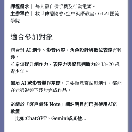
課程需求｜
每人需自備手機及行動電源。
主辦單位｜
救世傳播協會x空中英語教室x GLAI匯流
學院
適合參加對象
適合對
AI
創作、影音內容、角色設計與數位表達
有興
趣，
並希望提升
創作力、表達力與資訊判斷力
的 13–20 歲
青少年。
無須 AI 或影音製作基礎
，只要願意嘗試與創作，都能
在老師帶領下逐步完成作品。
※請於「客戶備註 Note」欄註明目前已有使用AI的
軟體
比如:ChatGPT、Gemini或其他...