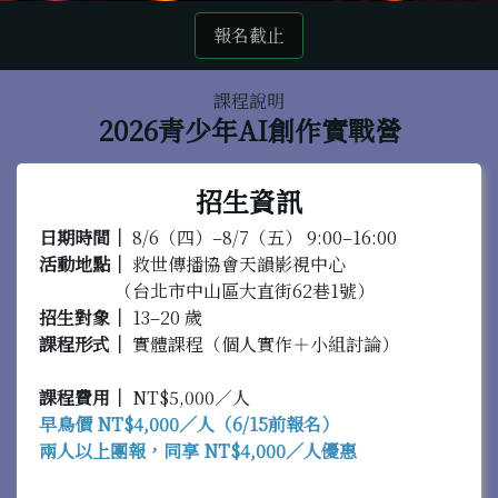
報名截止
課程說明
2026青少年AI創作實戰營
招生資訊
日期時間｜
8/6（四）–8/7（五） 9:00–16:00
活動地點｜
救世傳播協會天韻影視中心
（台北市中山區大直街62巷1號）
招生對象｜
13–20 歲
課程形式｜
實體課程（個人實作＋小組討論）
課程費用｜
NT$5,000／人
早鳥價 NT$4,000／人
（6/15前報名）
兩人以上團報，同享 NT$4,000／人優惠