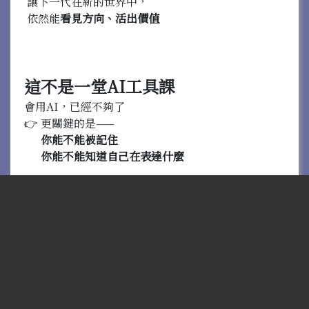
讓下一代在新的世界中，
依然能
看見方向、活出價值
這不是一堂AI工具課
會用AI，已經不夠了
👉 更關鍵的是——
你能不能被記住
你能不能知道自己在表達什麼
兩天時間，帶你完成一個關鍵轉變：
從「使用者」變成
「創作者」
從「被影響」變成
「有判斷的人」
從「做內容」變成
「建立有價值的IP」